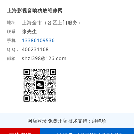
上海影视音响功放维修网
上海全市（各区上门服务）
地址：
张先生
联系：
13386109536
手机：
406231168
Q Q：
shzl398@126.com
邮箱：
网店登录
免费开店
技术支持：颜艳珍
第
17年