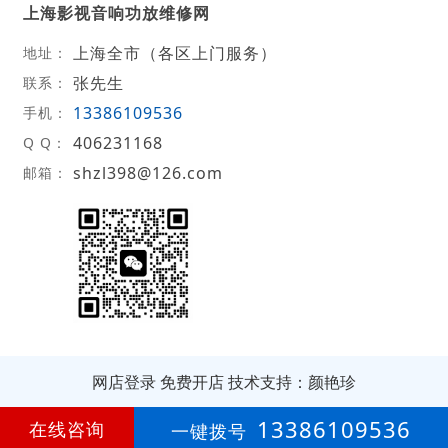
上海影视音响功放维修网
上海全市（各区上门服务）
地址：
张先生
联系：
13386109536
手机：
406231168
Q Q：
shzl398@126.com
邮箱：
网店登录
免费开店
技术支持：颜艳珍
第
17年
13386109536
在线咨询
一键拨号